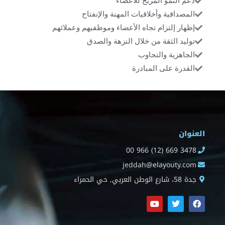
دعم النمو المربح للأعضاء
المصداقية وأخلاقيات المهنة والإنفتاح
إظهار إلتزام تجاه الأعضاء وموظفيهم وعملائهم
توليد الثقة من خلال النزهة والصدق
الجاهزية والتجاوب
القدرة على المبادرة
العنوان
00 966 (12) 669 3478
jeddah@elayouty.com
جدة 58، شارع الوطن العربي, حي الحمراء