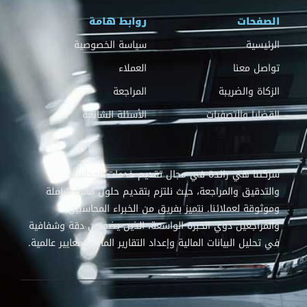
الصفحات
روابط هامة
الرئيسية
سياسة الخصوصية
تواصل معنا
العملاء
الزكاة والضريبة
المراجعة
القضايا والتصفيات
الأسئلة الشائعة
شركتنا هي رائدة في مجال تقديم خدمات المحاسبة
والتدقيق والمراجعة، حيث نلتزم بتقديم حلول مالية شاملة
وموثوقة لعملائنا. نتميز بفريق من الخبراء المحاسبين
والمراجعين ذوي الخبرة الواسعة، الذين يضمنون دقة وشفافية
في تحليل البيانات المالية وإعداد التقارير المالية بمعايير عالمية.