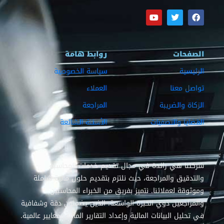
الصفحات
روابط هامة
الرئيسية
سياسة الخصوصية
تواصل معنا
العملاء
الزكاة والضريبة
المراجعة
القضايا والتصفيات
الأسئلة الشائعة
شركتنا هي رائدة في مجال تقديم خدمات المحاسبة
والتدقيق والمراجعة، حيث نلتزم بتقديم حلول مالية شاملة
وموثوقة لعملائنا. نتميز بفريق من الخبراء المحاسبين
والمراجعين ذوي الخبرة الواسعة، الذين يضمنون دقة وشفافية
في تحليل البيانات المالية وإعداد التقارير المالية بمعايير عالمية.